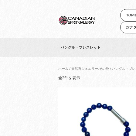
HOM
カナ
バングル・ブレスレット
ホーム
/
天然石ジュエリー.その他
/ バングル・ブ
人
全2件を表示
気
順