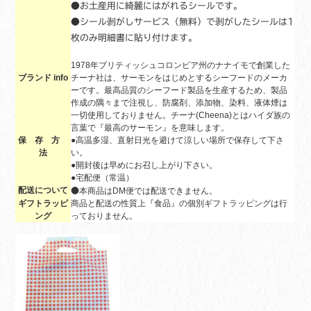
●お土産用に綺麗にはがれるシールです。
●シール剥がしサービス（無料）で剥がしたシールは1
枚のみ明細書に貼り付けます。
1978年ブリティッシュコロンビア州のナナイモで創業した
ブランド info
チーナ社は、サーモンをはじめとするシーフードのメーカ
ーです。最高品質のシーフード製品を生産するため、製品
作成の隅々まで注視し、防腐剤、添加物、染料、液体煙は
一切使用しておりません。チーナ(Cheena)とはハイダ族の
言葉で『最高のサーモン』を意味します。
保 存 方
●高温多湿、直射日光を避けて涼しい場所で保存して下さ
法
い。
●開封後は早めにお召し上がり下さい。
●宅配便（常温）
配送について
●
本商品はDM便では配送できません。
ギフトラッピ
商品と配送の性質上『食品』の個別ギフトラッピングは行
ング
っておりません。