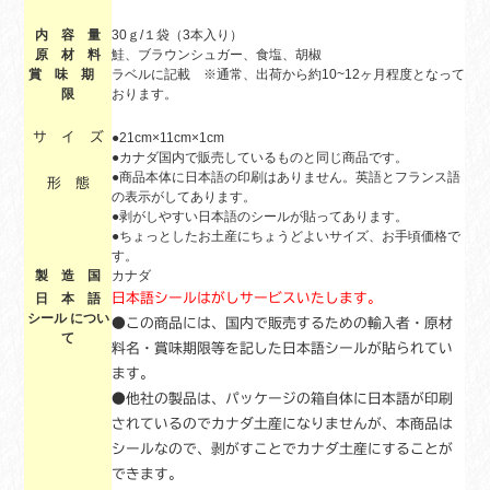
内 容 量
30ｇ/１袋（3本入り）
原 材 料
鮭、ブラウンシュガー、食塩、胡椒
賞 味 期
ラベルに記載 ※通常、出荷から約10~12ヶ月程度となって
限
おります。
●21cm×11cm×1cm
サ イ ズ
●カナダ国内で販売しているものと同じ商品です。
●商品本体に日本語の印刷はありません。英語とフランス語
形 態
の表示がしてあります。
●剥がしやすい日本語のシールが貼ってあります。
●ちょっとしたお土産にちょうどよいサイズ、お手頃価格で
す。
製 造 国
カナダ
日 本 語
日本語シールはがしサービスいたします。
シール につい
●この商品には、国内で販売するための輸入者・原材
て
料名・賞味期限等を記した日本語シールが貼られてい
ます。
●他社の製品は、パッケージの箱自体に日本語が印刷
されているのでカナダ土産になりませんが、本商品は
シールなので、剥がすことでカナダ土産にすることが
できます。