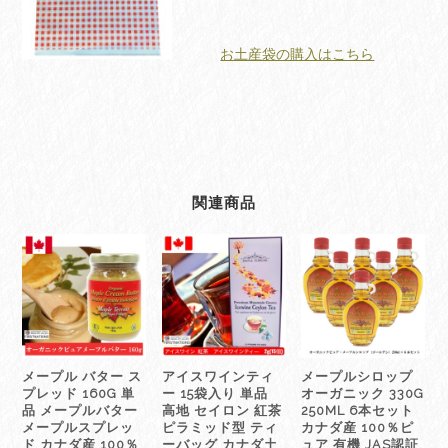
お土産袋の購入はこちら
関連商品
メープル バター ス
アイスワインティ
メープルシロップ
プレッド 160G 単
ー 15袋入り 単品
オーガニック 330G
品 メープルバター
高地 セイロン 紅茶
250ML 6本セット
メープルスプレッ
ピラミッド型 ティ
カナダ産 100％ピ
ド カナダ産 100％
ーバッグ カナダ土
ュア 有機 JAS認証