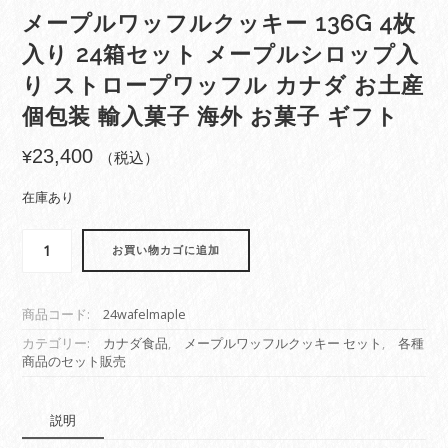
メープルワッフルクッキー 136G 4枚
入り 24箱セット メープルシロップ入
り ストロープワッフル カナダ お土産
個包装 輸入菓子 海外 お菓子 ギフト
23,400
¥
（税込）
在庫あり
メ
お買い物カゴに追加
ー
プ
ル
商品コード:
24wafelmaple
ワ
ッ
カテゴリー:
カナダ食品
,
メープルワッフルクッキー セット
,
各種
商品のセット販売
フ
ル
ク
説明
ッ