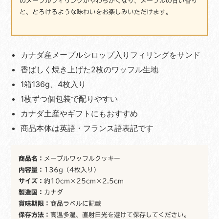
のメープルフィリングがやわらかくなり、メープルの甘い香り
ス
と、とろけるような味わいをお楽しみいただけます。
ト
ロ
ー
プ
カナダ産メープルシロップ入りフィリングをサンド
ワ
ッ
香ばしく焼き上げた2枚のワッフル生地
フ
1箱136g、4枚入り
ル
1枚ずつ個包装で配りやすい
カ
ナ
カナダ土産やギフトにもおすすめ
ダ
商品本体は英語・フランス語表記です
お
土
産
商品名：
メープルワッフルクッキー
個
包
内容量：
136g（4枚入り）
装
サイズ：
約10cm×25cm×2.5cm
輸
製造国：
カナダ
入
賞味期限：
商品ラベルに記載
菓
保存方法：
高温多湿、直射日光を避けて保存してください。