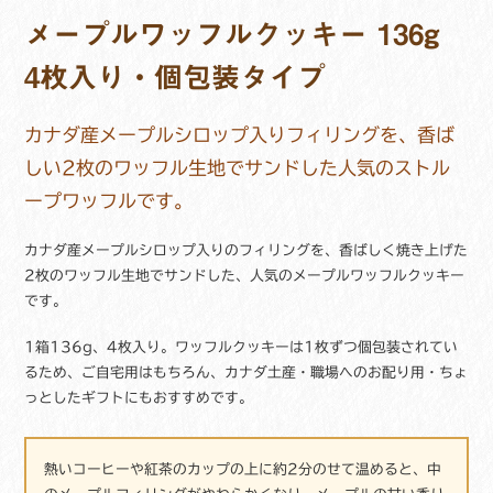
キ
ー
メープルワッフルクッキー 136g
136g
4
4枚入り・個包装タイプ
枚
入
カナダ産メープルシロップ入りフィリングを、香ば
り
24
しい2枚のワッフル生地でサンドした人気のストル
箱
ープワッフルです。
セ
ッ
カナダ産メープルシロップ入りのフィリングを、香ばしく焼き上げた
ト
メ
2枚のワッフル生地でサンドした、人気のメープルワッフルクッキー
ー
です。
プ
ル
1箱136g、4枚入り。ワッフルクッキーは1枚ずつ個包装されてい
シ
るため、ご自宅用はもちろん、カナダ土産・職場へのお配り用・ちょ
ロ
っとしたギフトにもおすすめです。
ッ
プ
入
熱いコーヒーや紅茶のカップの上に約2分のせて温めると、中
り