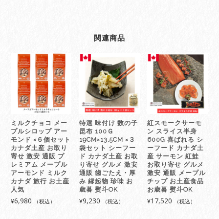
関連商品
ミルクチョコ メー
特選 味付け 数の子
紅スモークサーモ
プルシロップ アー
昆布 100Ｇ
ン スライス半身
モンド ×６個セット
19CM×13.5CM ×３
600G 喜ばれる シ
カナダ土産 お取り
袋セット シーフー
ーフード カナダ土
寄せ 激安 通販 プ
ド カナダ土産 お取
産 サーモン 紅鮭
レミアム メープル
り寄せ グルメ 激安
お取り寄せ グルメ
アーモンド ミルク
通販 歯ごたえ・厚
激安 通販 メープル
カナダ 旅行 お土産
み 縁起物 珍味 お
チップ お土産食品
人気
歳暮 熨斗OK
お歳暮 熨斗OK
6,980
9,230
17,520
¥
¥
¥
（税込）
（税込）
（税込）