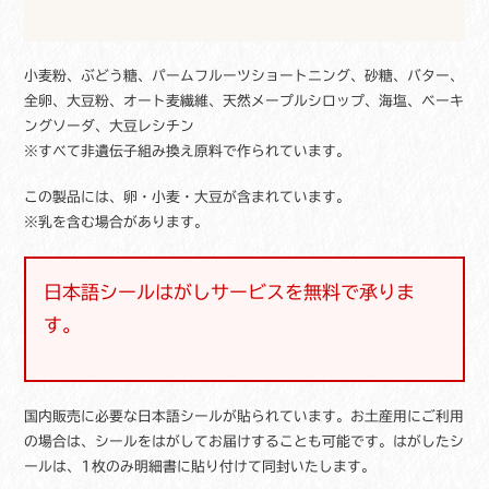
子
海
外
お
小麦粉、ぶどう糖、パームフルーツショートニング、砂糖、バター、
菓
全卵、大豆粉、オート麦繊維、天然メープルシロップ、海塩、ベーキ
子
ングソーダ、大豆レシチン
ギ
※すべて非遺伝子組み換え原料で作られています。
フ
ト
この製品には、卵・小麦・大豆が含まれています。
個
※乳を含む場合があります。
日本語シールはがしサービスを無料で承りま
す。
国内販売に必要な日本語シールが貼られています。お土産用にご利用
の場合は、シールをはがしてお届けすることも可能です。はがしたシ
ールは、1枚のみ明細書に貼り付けて同封いたします。