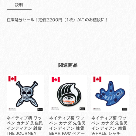
説明
Ag+XIELD
抗
ウ
在庫処分セール！定価2200円（1枚）がこのお値段に！
ィ
ル
ス
布
マ
ス
ク
関連商品
黒
5
枚
セ
ッ
ト
個
ネイティブ柄 ワッ
ネイティブ柄 ワッ
ネイティブ柄 ワッ
ペン カナダ 先住民
ペン カナダ 先住民
ペン カナダ 先住民
インディアン 雑貨
インディアン 雑貨
インディアン 雑貨
THE JOURNEY
BEAR PAW ベアー
WHALE シャチ