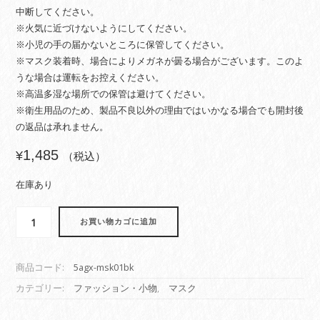
中断してください。
※火気に近づけないようにしてください。
※小児の手の届かないところに保管してください。
※マスク装着時、場合によりメガネが曇る場合がございます。このよ
うな場合は運転をお控えください。
※高温多湿な場所での保管は避けてください。
※衛生用品のため、製品不良以外の理由ではいかなる場合でも開封後
の返品は承れません。
1,485
¥
（税込）
在庫あり
エ
お買い物カゴに追加
ー
ジ
ー
商品コード:
5agx-msk01bk
シ
ー
カテゴリー:
ファッション・小物
,
マスク
ル
ド