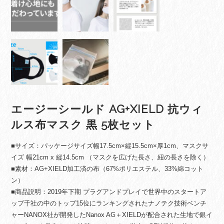
エージーシールド AG+XIELD 抗ウィ
ルス布マスク 黒 5枚セット
■サイズ：パッケージサイズ幅17.5cm×縦15.5cm×厚1cm、マスクサ
イズ 幅21cm x 縦14.5cm （マスクを広げた長さ、紐の長さを除く）
■素材：AG+XIELD加工済の布（67%ポリエステル、33%綿コット
ン）
■商品説明：2019年下期 プラグアンドプレイで世界中のスタートア
ップ千社の中のトップ15位にランキングされたナノテク技術ベンチ
ャーNANOX社が開発したNanox AG＋XIELDが配合された生地で銀イ