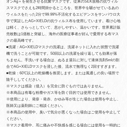
オンAg＋を発生させる抗菌マスクです。従来のSEK規格の抗ウィル
スマスクでさえも2時間掛かるところを、世界中を騒がせているあの
ウィルスをたった2分で99.99%不活化するエビデンスをサンパウロ大
学で実証したAG+XIELDの抗ウィルス布を使用しています。着け心地
は軽く、さらっとしていて、息がしやすい、温かいです。世界累計販
売枚数は1億枚と突破し、海外の医療従事者が好んで愛用する布マス
クの最高峰です。
■洗濯：AG+XIELDマスクの洗濯は、洗濯ネットに入れた状態で洗濯
機で洗うことが可能です。50回以上の洗濯を繰り返しても効果が落
ちません。手洗いする場合は、ぬるま湯1Lに対して液体洗剤5mlの割
合でAG+XIELDマスクを浸した後、流水で無理なく2回すすぎます。
■乾燥：60℃以上の乾燥機を推奨します。または風通しの良い場所で
陰干ししてください。
※マスクは感染（侵入）を完全に防ぐものではありません。
※本商品は有毒な粉塵やガス等を防ぐ目的では使用できません。
※使用により、発疹・発赤、かゆみ等が生じた場合は使用を中止し、
医師又は薬剤師にご相談ください。
※本商品の使用中、臭いで気分が悪くなった場合はご使用を中止して
ください。
※マスク着用中、耳に痛みや不快感を感じる場合には使用を一時的に