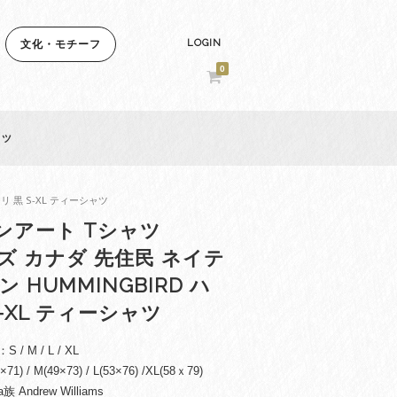
LOGIN
文化・モチーフ
0
ャツ
リ 黒 S-XL ティーシャツ
ンアート Tシャツ
ンズ カナダ 先住民 ネイテ
 HUMMINGBIRD ハ
S-XL ティーシャツ
 M / L / XL
) / M(49×73) / L(53×76) /XL(58ｘ79)
Andrew Williams