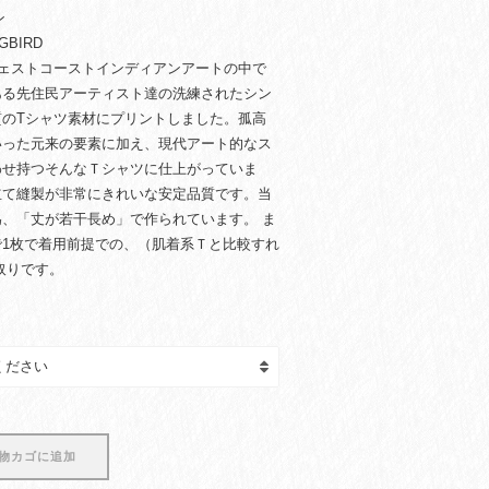
ン
BIRD
ウェストコーストインディアンアートの中で
ある先住民アーティスト達の洗練されたシン
質のTシャツ素材にプリントしました。孤高
いった元来の要素に加え、現代アート的なス
わせ持つそんなＴシャツに仕上がっていま
立て縫製が非常にきれいな安定品質です。当
、「丈が若干長め」で作られています。 ま
1枚で着用前提での、（肌着系Ｔと比較すれ
取りです。
物カゴに追加