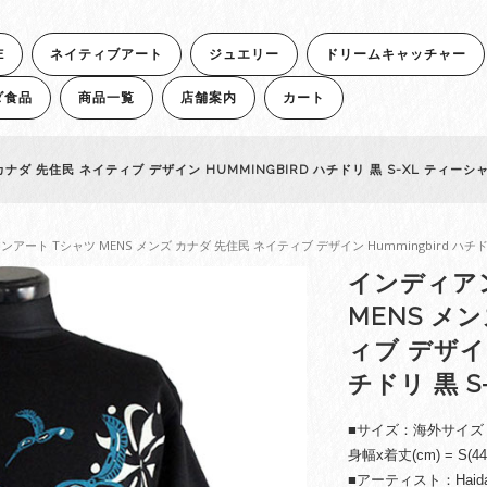
E
ネイティブアート
ジュエリー
ドリームキャッチャー
ダ食品
商品一覧
店舗案内
カート
ナダ 先住民 ネイティブ デザイン HUMMINGBIRD ハチドリ 黒 S-XL ティーシ
ンアート Tシャツ MENS メンズ カナダ 先住民 ネイティブ デザイン Hummingbird ハチド
インディア
MENS メ
ィブ デザイン
チドリ 黒 
■サイズ：海外サイズ：S /
身幅x着丈(cm) = S(44×71
■アーティスト：Haida族 