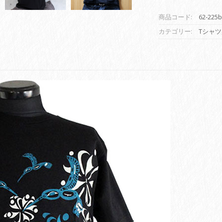
デ
ィ
商品コード:
62-225b
ア
ン
カテゴリー:
Tシャツ
ア
ー
ト
T
シ
ャ
ツ
MENS
メ
ン
ズ
カ
ナ
ダ
先
住
民
ネ