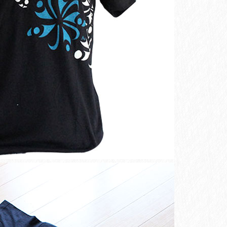
イ
テ
ィ
ブ
デ
ザ
イ
ン
Hummingbird
ハ
チ
ド
リ
黒
S-
XL
テ
ィ
ー
シ
ャ