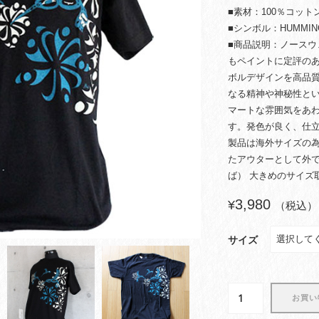
■素材：100％コット
■シンボル：HUMMING
■商品説明：ノース
もペイントに定評の
ボルデザインを高品
なる精神や神秘性と
マートな雰囲気をあ
す。発色が良く、仕
製品は海外サイズの為
たアウターとして外で
ば） 大きめのサイズ
3,980
¥
（税込）
サイズ
イ
お買い
ン