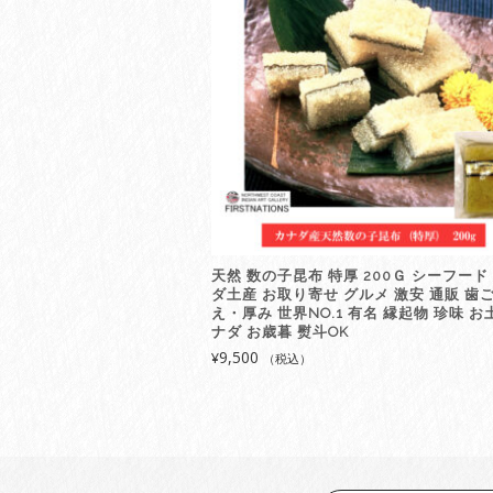
天然 数の子昆布 特厚 200Ｇ シーフード
ダ土産 お取り寄せ グルメ 激安 通販 歯
え・厚み 世界NO.1 有名 縁起物 珍味 お
ナダ お歳暮 熨斗OK
9,500
¥
（税込）