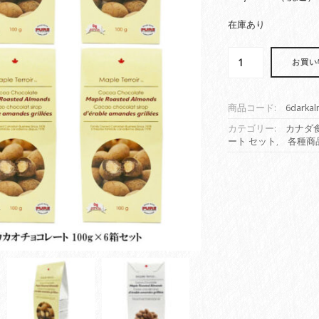
在庫あり
ア
お買い
ー
モ
ン
商品コード:
6darka
ド
カ
カテゴリー:
カナダ
ート セット
,
各種商
カ
オ
チ
ョ
コ
レ
ー
ト
×
６
個
セ