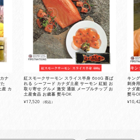
 カナ
紅スモークサーモン スライス半身 600G 喜ば
キング
ごた
れる シーフード カナダ土産 サーモン 紅鮭 お
刺身用
土産 カ
取り寄せ グルメ 激安 通販 メープルチップ お
ナダ産
土産食品 お歳暮 熨斗OK
熨斗O
17,520
10,4
¥
¥
（税込）