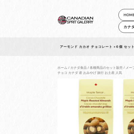
HOM
カナ
アーモンド カカオ チョコレート ×６個 セット
ホーム
/
カナダ食品
/
各種商品のセット販売
/
メー
チョコ カナダ 産 おみやげ 旅行 お土産 人気