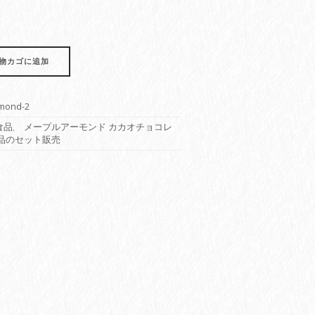
物カゴに追加
lmond-2
食品
,
メープルアーモンド カカオチョコレ
品のセット販売