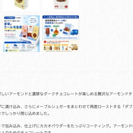
ッ
ト
お
取
り
寄
せ
激
安
通
販
メ
ー
プ
ル
ばしいアーモンドと濃厚なダークチョコレートが楽しめる贅沢なアーモンドチ
ア
ー
プに漬け込み、さらにメープルシュガーをまとわせて再度ローストする「ダブ
モ
ン
までしっかり閉じ込めました。
ド
カ
トで包み込み、仕上げにカカオパウダーをたっぷりコーティング。アーモンド
カ
大人のためのチョコレートです。