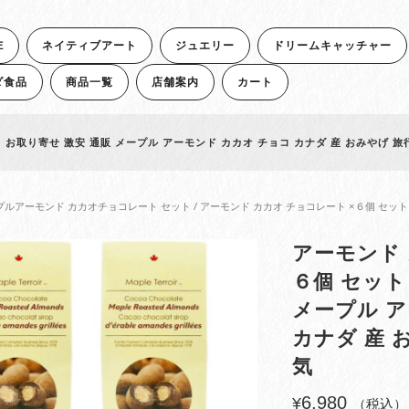
E
ネイティブアート
ジュエリー
ドリームキャッチャー
ダ食品
商品一覧
店舗案内
カート
 お取り寄せ 激安 通販 メープル アーモンド カカオ チョコ カナダ 産 おみやげ 旅
プルアーモンド カカオチョコレート セット
/ アーモンド カカオ チョコレート ×６個 セット
アーモンド 
６個 セット
メープル ア
カナダ 産 
気
6,980
¥
（税込）