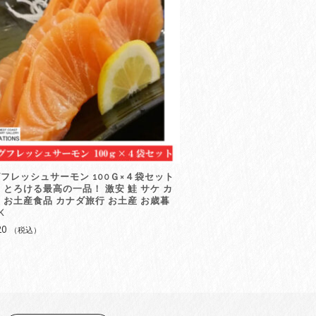
フレッシュサーモン 100Ｇ×４袋セット
 とろける最高の一品！ 激安 鮭 サケ カ
 お土産食品 カナダ旅行 お土産 お歳暮
K
20
（税込）