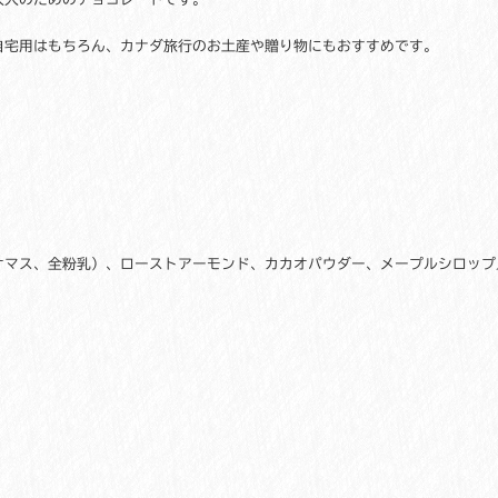
オ
チ
自宅用はもちろん、カナダ旅行のお土産や贈り物にもおすすめです。
ョ
コ
カ
ナ
ダ
産
お
み
や
オマス、全粉乳）、ローストアーモンド、カカオパウダー、メープルシロップ
げ
旅
）
行
お
土
産
人
気
個