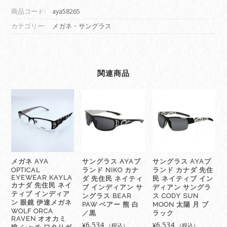
ラ
商品コード:
aya58265
ス
AYA
カテゴリー:
メガネ・サングラス
ブ
ラ
ン
ド
関連商品
カ
ナ
ダ
先
住
民
ネ
イ
メガネ AYA
サングラス AYAブ
サングラス AYAブ
テ
OPTICAL
ランド NIKO カナ
ランド カナダ 先住
ィ
EYEWEAR KAYLA
ダ 先住民 ネイティ
民 ネイティブ イン
ブ
カナダ 先住民 ネイ
ブ インディアン サ
ディアン サングラ
ティブ インディア
イ
ングラス BEAR
ス CODY SUN
ン 眼鏡 伊達メガネ
PAW ベアー 熊 白
MOON 太陽 月 ブ
ン
WOLF ORCA
／黒
ラック
デ
RAVEN オオカミ
6,534
6,534
¥
¥
（税込）
（税込）