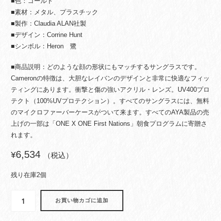
■色：ゴールド
■素材：メタル、プラスチック
■製作：Claudia ALAN社製
■デザイン：Corrine Hunt
■シンボル：Heron 鷺
■商品説明：どのような顔の形状にもマッチするサングラスです。
Cameronの特徴は、大胆なレイバンのデザインと非常に快適なフィッ
ティングにあります。衝撃と傷の強いアクリル・レンズ。UV400プロ
テクト（100%UVプロテクション）。すべてのサングラスには、無料
のマイクロファーバーケースがついて来ます。すべてのAYA製品の売
上げの一部は「ONE X ONE First Nations」朝食プログラムに寄贈さ
れます。
6,534
¥
（税込）
残り在庫2個
サ
お買い物カゴに追加
ン
グ