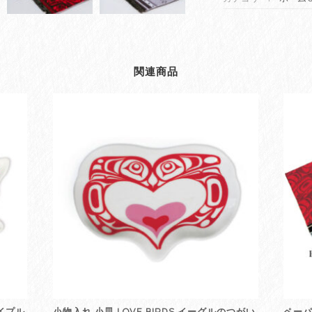
コ
ー
ス
タ
関連商品
ー
２
枚
セ
ッ
ト
【Salish
Sunset】
太
陽
カ
ナ
ダ
先
住
民
ネ
メイプル
小物入れ 小皿 LOVE BIRDS イーグルのつがい
ペーパ