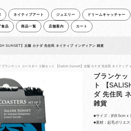
E
ネイティブアート
ジュエリー
ドリームキャッチャー
ダ食品
商品一覧
店舗案内
カート
SH SUNSET】太陽 カナダ 先住民 ネイティブ インディアン 雑貨
/ ブランケット コースター ２枚セット 【Salish Sunset】太陽 カナダ 先住民 ネイティブ
ブランケッ
ト 【SALI
ダ 先住民 
雑貨
■サイズ：約9.5cm x 
■素材：起毛ポリエス