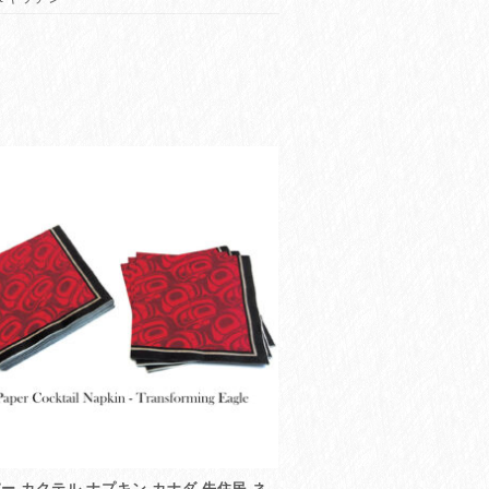
ー カクテル ナプキン カナダ 先住民 ネ