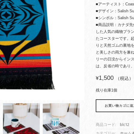
■アーティスト：Coast S
■デザイン：Salish Su
■シンボル：Salish Su
■商品説明：カナダ
した人気の織物ブラ
たコースターです。
りと天然ゴムの裏地
と美しさの両方を兼
リーの日没からイン
は、反省の時であり
1,500
¥
（税込）
残り在庫1個
ブ
お買い物カゴに追
ラ
ン
ケ
商品コード:
blc12
ッ
ト
カテゴリー:
ホーム