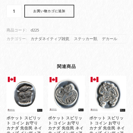
デ
お買い物カゴに追加
カ
ー
ル
商品コード:
d225
透
明
カテゴリー:
カナダネイティブ雑貨
,
ステッカー類
,
デカール
シ
ー
ル
ス
関連商品
テ
ッ
カ
ー
カ
ナ
ダ
先
ポケット スピリッ
ポケット スピリッ
ポケット スピリッ
住
ト コイン お守り
ト コイン お守り
ト コイン お守り
民
カナダ 先住民 ネイ
カナダ 先住民 ネイ
カナダ 先住民 ネイ
イ