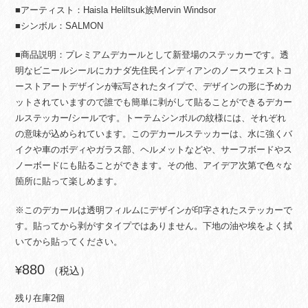
■アーティスト：Haisla Heliltsuk族Mervin Windsor
■シンボル：SALMON
■商品説明：プレミアムデカールとして新登場のステッカーです。透
明なビニールシールにカナダ先住民インディアンのノースウェストコ
ーストアートデザインが転写されたタイプで、デザインの形に予めカ
ットされていますので誰でも簡単に剥がして貼ることができるデカー
ルステッカー/シールです。トーテムシンボルの紋様には、それぞれ
の意味が込められています。このデカールステッカーは、水に強くバ
イクや車のボディやガラス部、ヘルメットなどや、サーフボードやス
ノーボードにも貼ることができます。その他、アイデア次第で色々な
箇所に貼って楽しめます。
※このデカールは透明フィルムにデザインが印字されたステッカーで
す。貼ってから剥がすタイプではありません。下地の油や埃をよく拭
いてから貼ってください。
880
¥
（税込）
残り在庫2個