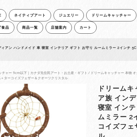
E
ネイティブアート
ジュエリー
ドリームキャッチャー
ダ食品
商品一覧
店舗案内
カート
ィアン ハンドメイド 車 寝室 インテリア ギフト お守り ルームミラー 2インチ 
ッチャー 9cm以下｜カナダ先住民アート・お土産・ギフト
/ ドリームキャッチャー 本物 オ
 茶系＋ターコイズフェザー＆クオーツクリスタル
ドリームキ
ア族 インデ
寝室 インテ
ムミラー 2
コイズフェ
ル