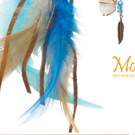
ン
テ
リ
ア
ギ
フ
ト
お
守
り
ル
ー
ム
ミ
ラ
ー
2
イ
ン
チ
5cm