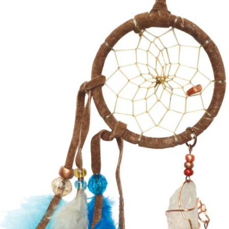
オ
ジ
ブ
ア
族
イ
ン
デ
ィ
ア
ン
ハ
ン
ド
メ
イ
ド
車
寝
室
イ