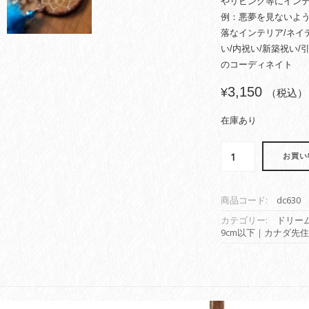
やリビング等にイン
例：悪夢を見ないよう
落なインテリア/ネイテ
い/内祝い/新築祝い/
のコーディネイト
3,150
¥
（税込）
在庫あり
ド
お買い
リ
ー
ム
商品コード:
dc630
キ
ャ
カテゴリー:
ドリー
9cm以下｜カナダ先
ッ
チ
ャ
ー
本
物