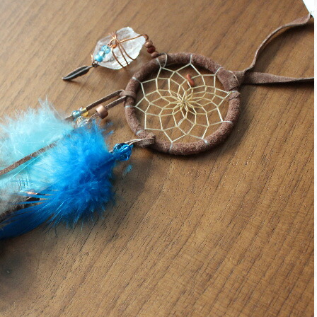
茶
系
＋
タ
ー
コ
イ
ズ
フ
ェ
ザ
ー
＆
ク
オ
ー
ツ
ク
リ
ス
タ
ル