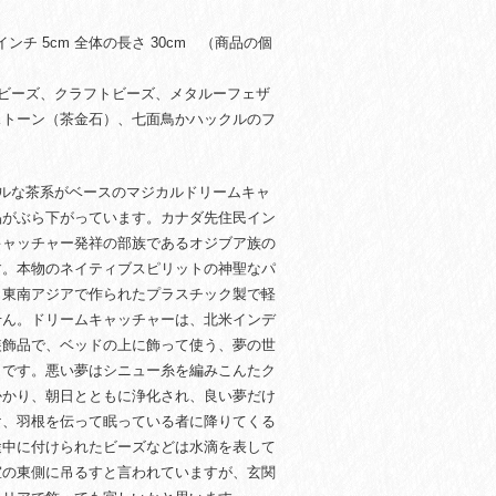
インチ 5cm 全体の長さ 30cm （商品の個
スビーズ、クラフトビーズ、メタルーフェザ
ストーン（茶金石）、七面鳥かハックルのフ
ラルな茶系がベースのマジカルドリームキャ
晶がぶら下がっています。カナダ先住民イン
キャッチャー発祥の部族であるオジブア族の
す。本物のネイティブスピリットの神聖なパ
。東南アジアで作られたプラスチック製で軽
せん。ドリームキャッチャーは、北米インデ
装飾品で、ベッドの上に飾って使う、夢の世
りです。悪い夢はシニュー糸を編みこんたク
かかり、朝日とともに浄化され、良い夢だけ
け、羽根を伝って眠っている者に降りてくる
途中に付けられたビーズなどは水滴を表して
室の東側に吊るすと言われていますが、玄関