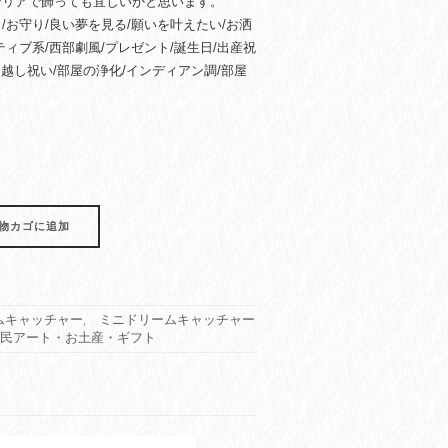
テリアで飾っても宜しいかと思います。
/お守り/良い夢を見る/願いを叶えたい/お洒
ィブ系/西部劇風/プレゼント/誕生日/出産祝
引越し祝い/部屋の浄化/インディアン調/部屋
物カゴに追加
ムキャッチャー
,
ミニドリームキャッチャー
住民アート・お土産・ギフト