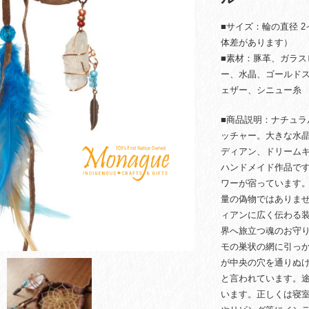
■サイズ：輪の直径 2
体差があります）
■素材：豚革、ガラ
ー、水晶、ゴールド
ェザー、シニュー糸
■商品説明：ナチュ
ッチャー。大きな水
ディアン、ドリーム
ハンドメイド作品で
ワーが宿っています
量の偽物ではありま
ィアンに広く伝わる
界へ旅立つ魂のお守
モの巣状の網に引っ
が中央の穴を通りぬ
と言われています。
います。正しくは寝