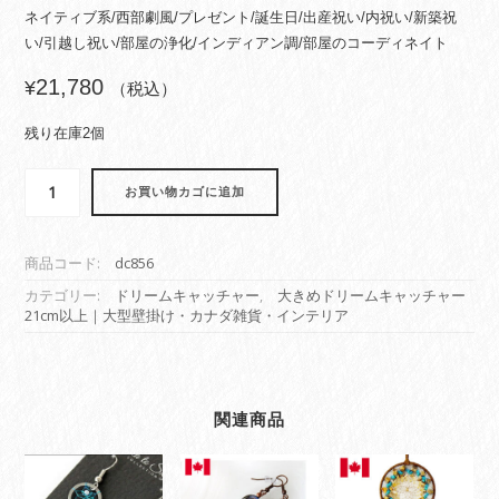
ネイティブ系/西部劇風/プレゼント/誕生日/出産祝い/内祝い/新築祝
い/引越し祝い/部屋の浄化/インディアン調/部屋のコーディネイト
21,780
¥
（税込）
残り在庫2個
ド
お買い物カゴに追加
リ
ー
ム
商品コード:
dc856
キ
ャ
カテゴリー:
ドリームキャッチャー
,
大きめドリームキャッチャー
21cm以上｜大型壁掛け・カナダ雑貨・インテリア
ッ
チ
ャ
ー
本
関連商品
物
オ
ジ