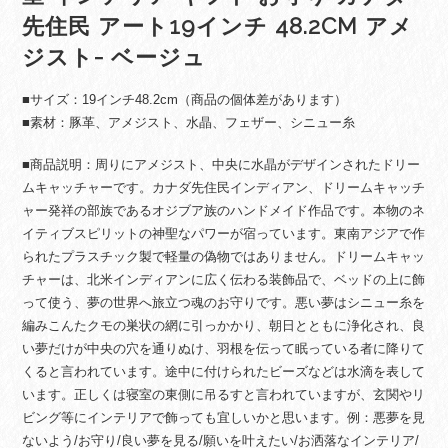
先住民 アート19インチ 48.2CM アメ
ジスト- ベージュ
■サイズ：19インチ48.2cm（商品の個体差があります）
■素材：豚革、アメジスト、水晶、フェザー、シニュー糸
■商品説明：周りにアメジスト、中央に水晶がデザインされたドリー
ムキャッチャーです。カナダ先住民インディアン、ドリームキャッチ
ャー発祥の部族であるオジブア族のハンドメイド作品です。本物のネ
イティブスピリットの神聖なパワーが宿っています。東南アジアで作
られたプラスチック製で軽量の偽物ではありません。ドリームキャッ
チャーは、北米インディアンに広く伝わる装飾品で、ベッドの上に飾
って使う、夢の世界へ旅立つ魂のお守りです。悪い夢はシニュー糸を
編みこんたクモの巣状の網に引っかかり、朝日とともに浄化され、良
い夢だけが中央の穴を通りぬけ、羽根を伝って眠っている者に降りて
くると言われています。途中に付けられたビーズなどは水滴を表して
います。正しくは寝室の東側に吊るすと言われていますが、玄関やリ
ビング等にインテリアで飾っても宜しいかと思います。例：悪夢を見
ないよう/お守り/良い夢を見る/願いを叶えたい/お洒落なインテリア/