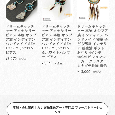
ブ
ア
族
イ
ン
ドリームキャッチ
ドリームキャッチ
ドリームキャッチ
デ
ャー アクセサリー
ャー アクセサリー
ャー 本物 オジブア
ィ
ピアス 本物 オジブ
ピアス 本物 オジブ
族 インディアン ハ
ア
ア族 インディアン
ア族 インディアン
ンドメイド 寝室 子
ハンドメイド SEA
ハンドメイド SEA
ども部屋 インテリ
ン
TO SKY アバロン
TO SKY アバロン
ア 新生活 ギフト
ハ
ピアス
＆ホワイトハンマ
お守り 4インチ
ン
ー ピアス
10CM ビジョンシ
3,070
¥
（税込）
ド
ーカー クラスター
3,060
¥
（税込）
カナダ先住民 茶色
メ
13,000
イ
¥
（税込）
ド
車
寝
室
イ
ン
店舗・会社案内｜カナダ先住民アート専門店 ファーストネーショ
テ
ンズ
リ