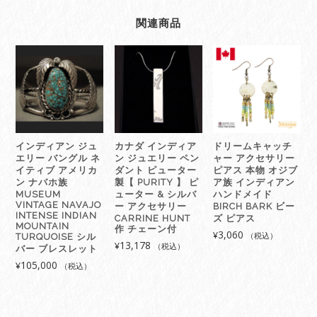
ー
ア
関連商品
ク
セ
サ
リ
ー
ピ
ア
ス
インディアン ジュ
カナダ インディア
ドリームキャッチ
本
エリー バングル ネ
ン ジュエリー ペン
ャー アクセサリー
物
イティブ アメリカ
ダント ピューター
ピアス 本物 オジブ
オ
ン ナバホ族
製【 PURITY 】 ピ
ア族 インディアン
MUSEUM
ューター & シルバ
ハンドメイド
ジ
VINTAGE NAVAJO
ー アクセサリー
BIRCH BARK ビー
ブ
INTENSE INDIAN
CARRINE HUNT
ズ ピアス
ア
MOUNTAIN
作 チェーン付
3,060
¥
（税込）
TURQUOISE シル
族
13,178
¥
（税込）
バー ブレスレット
イ
105,000
¥
（税込）
ン
デ
ィ
ア