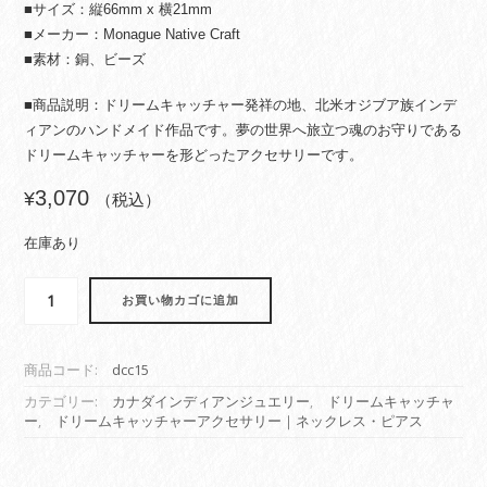
■サイズ：縦66mm x 横21mm
■メーカー：Monague Native Craft
■素材：銅、ビーズ
■商品説明：ドリームキャッチャー発祥の地、北米オジブア族インデ
ィアンのハンドメイド作品です。夢の世界へ旅立つ魂のお守りである
ドリームキャッチャーを形どったアクセサリーです。
3,070
¥
（税込）
在庫あり
ド
お買い物カゴに追加
リ
ー
ム
商品コード:
dcc15
キ
ャ
カテゴリー:
カナダインディアンジュエリー
,
ドリームキャッチャ
ー
,
ドリームキャッチャーアクセサリー｜ネックレス・ピアス
ッ
チ
ャ