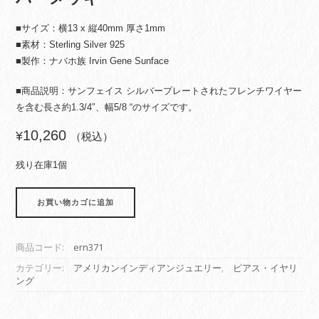
■サイズ：横13 x 縦40mm 厚さ1mm
■素材：Sterling Silver 925
■製作：ナバホ族 Irvin Gene Sunface
■商品説明：サンフェイス シルバープレートされたフレンチワイヤー
を含む長さ約1.3/4″、幅5/8 “のサイズです。
10,260
¥
（税込）
残り在庫1個
イ
お買い物カゴに追加
ン
デ
ィ
商品コード:
ern371
ア
ン
カテゴリー:
アメリカンインディアンジュエリー
,
ピアス・イヤリ
ング
ジ
ュ
エ