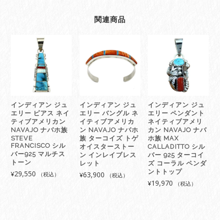
リ
ー
関連商品
ピ
ア
ス
ネ
イ
テ
ィ
ブ
インディアン ジュ
インディアン ジュ
インディアン ジュ
ア
エリー ピアス ネイ
エリー バングル ネ
エリー ペンダント
メ
ティブアメリカン
イティブアメリカ
ネイティブアメリ
リ
NAVAJO ナバホ族
ン NAVAJO ナバホ
カン NAVAJO ナバ
STEVE
族 ターコイズ トゲ
ホ族 MAX
カ
FRANCISCO シル
オイスターストー
CALLADITTO シル
ン
バー925 マルチス
ン インレイブレス
バー 925 ターコイ
NAVAJO
トーン
レット
ズ コーラル ペンダ
ナ
ントトップ
29,550
¥
63,900
（税込）
¥
（税込）
バ
19,970
¥
（税込）
ホ
族
Irvin