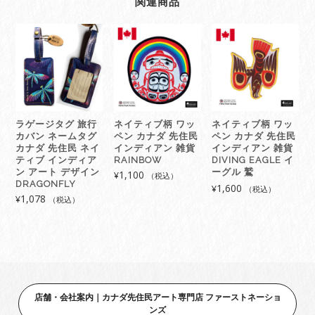
関連商品
ラゲージタグ 旅行
ネイティブ柄 ワッ
ネイティブ柄 ワッ
カバン ネームタグ
ペン カナダ 先住民
ペン カナダ 先住民
カナダ 先住民 ネイ
インディアン 雑貨
インディアン 雑貨
ティブ インディア
RAINBOW
DIVING EAGLE イ
ン アート デザイン
ーグル 鷲
1,100
¥
（税込）
DRAGONFLY
1,600
¥
（税込）
1,078
¥
（税込）
店舗・会社案内｜カナダ先住民アート専門店 ファーストネーショ
ンズ