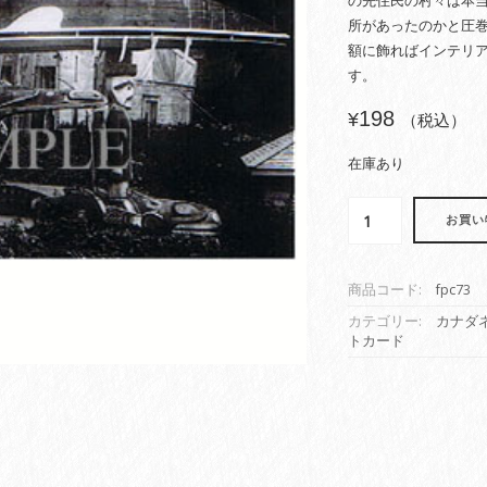
の先住民の村々は本
所があったのかと圧
額に飾ればインテリ
す。
198
¥
（税込）
在庫あり
ポ
お買い
ス
ト
カ
商品コード:
fpc73
ー
ド
カテゴリー:
カナダ
トカード
ネ
イ
テ
ィ
ブ
写
真