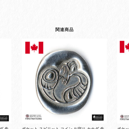
カ
ナ
ダ
先
住
関連商品
民
イ
ン
デ
ィ
ア
ン
雑
貨
HOUSE
FRONTS
個
ダ 先
ポケット スピリット コイン お守り カナダ 先
ポケッ