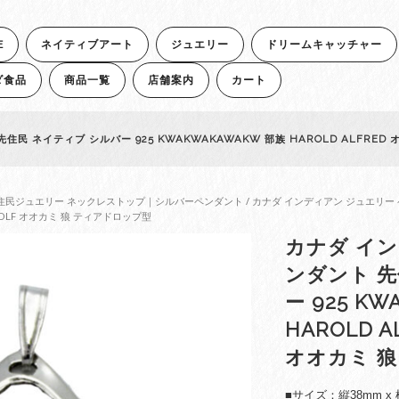
E
ネイティブアート
ジュエリー
ドリームキャッチャー
ダ食品
商品一覧
店舗案内
カート
民 ネイティブ シルバー 925 KWAKWAKAWAKW 部族 HAROLD ALFRED
住民ジュエリー ネックレストップ｜シルバーペンダント
/ カナダ インディアン ジュエリー 
ミ WOLF オオカミ 狼 ティアドロップ型
カナダ イン
ンダント 先
ー 925 K
HAROLD 
オオカミ 
■サイズ：縦38mm x 