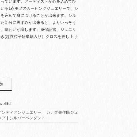
なっています。アーティストが心を込めてひ
いる1点モノのカービングジュエリーで、シ
いを込めて身につけることが出来ます。シル
した部分に黒ずみが出来ると、よりいっそう
り、味わいが増します。※保証書、ジュエリ
き(超微粒子研磨剤入り）クロスを差し上げ
）
加
wolftd
インディアンジュエリー
,
カナダ先住民ジュ
ップ｜シルバーペンダント