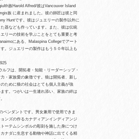
族Harold Alfred/彼はVancouver Island
Namgis族 に産まれました。彼の師匠は彼と同
ny Huntです。彼はジュエリーの製作以外に
った器なども作っています。また、彼は伝統
ュエリーの技術を学ぶことをとても重要と考
imoにある、Malaspina Collegeでアート
ます。ジュエリーの製作はもう５０年以上も
r925
 ウルフは、開拓者・知能・リーダーシップ・
耐力・家族愛の象徴です。狼は開拓者、新し
そのために狼の社会はとても個人主義が強
います。つがいは一生連れ添い、家族の絆は
す。
ーのペンダントです。男女兼用で使用できま
ションズの作るカナディアンインディアンジ
にトーテムシンボルの彫刻を施した身につけ
。カナダに生息する動物や神話に出てくる精