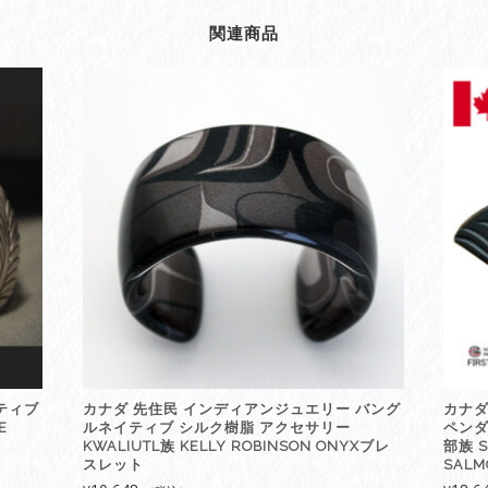
ジ
ュ
関連商品
エ
リ
ー
ペ
ン
ダ
ン
ト
先
住
民
ネ
イ
テ
ィ
ブ
ティブ
カナダ 先住民 インディアンジュエリー バング
カナダ
シ
E
ルネイティブ シルク樹脂 アクセサリー
ペンダ
ル
KWALIUTL族 KELLY ROBINSON ONYXブレ
部族 S
バ
スレット
SAL
ー