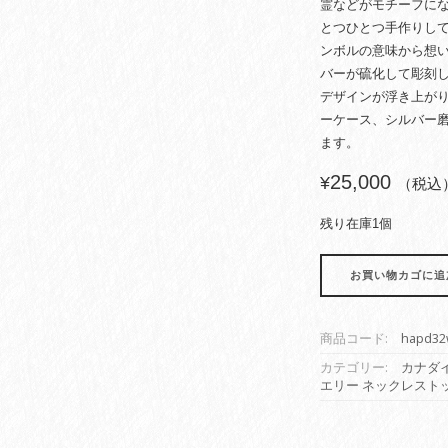
霊などがモチーフに
とつひとつ手作りして
ンボルの意味から想
バーが硫化して彫刻
デザインが浮き上が
ーケース、シルバー磨
ます。
25,000
¥
（税込
残り在庫1個
カ
お買い物カゴに追
ナ
ダ
イ
商品コード:
hapd32
ン
デ
カテゴリー:
カナダ
エリー ネックレスト
ィ
ア
ン