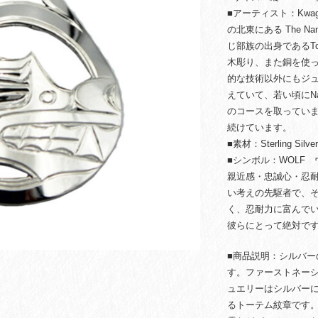
■アーティスト：Kwagiulth
の北東にある The 
じ部族の出身であるTo
木彫り、また銅を使
的な技術以外にもジ
えていて、若い頃にNana
のコースを取ってい
続けています。
■素材：Sterling Silve
■シンボル：WOLF
親近感・忠誠心・忍
い考えの先駆者で、
く、忍耐力に富んで
彼らにとって絶対で
■商品説明：シルバ
す。ファーストネー
ュエリーはシルバー
るトーテム紋章です