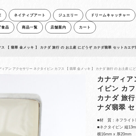
E
ネイティブアート
ジュエリー
ドリームキャッチャー
ダ食品
商品一覧
店舗案内
カート
 【 翡翠 金メッキ 】 カナダ 旅行 の お土産 にどうぞ カナダ翡翠 セットカエデ
ディアン アクセサリー ネクタイピン カフス 【 翡翠 金メッキ 】 カナダ 旅行 の お土産 
カナディア
イピン カフ
カナダ 旅行
ナダ翡翠 
■材 質：ネフライト
■ネクタイピン 縦13mm
横16mm x 厚20mm