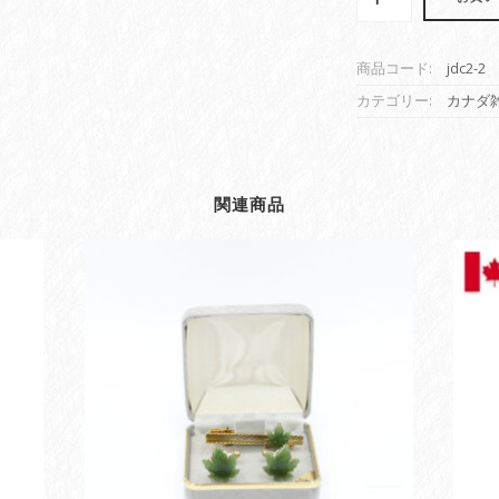
ナ
デ
ィ
商品コード:
jdc2-2
ア
ン
カテゴリー:
カナダ
ア
ク
セ
サ
関連商品
リ
ー
ネ
ク
タ
イ
ピ
ン
カ
フ
ス
【
翡