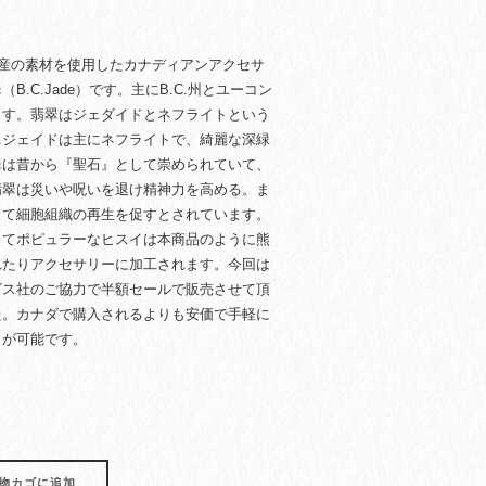
原産の素材を使用したカナディアンアクセサ
B.C.Jade）です。主にB.C.州とユーコン
ます。翡翠はジェダイドとネフライトという
C.ジェイドは主にネフライトで、綺麗な深緑
翠は昔から『聖石』として崇められていて、
翡翠は災いや呪いを退け精神力を高める。ま
して細胞組織の再生を促すとされています。
してポピュラーなヒスイは本商品のように熊
れたりアクセサリーに加工されます。今回は
ビス社のご協力で半額セールで販売させて頂
た。カナダで購入されるよりも安価で手軽に
とが可能です。
物カゴに追加