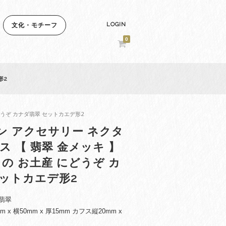
LOGIN
文化・モチーフ
0
形2
にどうぞ カナダ翡翠 セットカエデ形2
ン アクセサリー ネクタ
ス 【 翡翠 金メッキ 】
 の お土産 にどうぞ カ
セットカエデ形2
翡翠
 x 横50mm x 厚15mm カフス縦20mm x