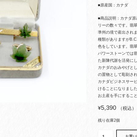
■原産国：カナダ
■商品説明：カナダ
リーの数々です。翡翠（
準州の境で産出され
種類がありますがB.
色をしています。翡
パワーストーンでは
た新陳代謝を活発に
カナダのおみやげと
の置物として彫刻さ
カナダビジネスサー
けることになりまし
お土産を手にするこ
5,390
¥
（税込）
残り在庫2個
カ
お買い