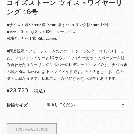
コイズストーン ツイストワイヤーリ
ング 16号
■サイズ：縦30mm×横25mm 厚さ7mm リング幅4mm 16号
■素材：Sterling Silver 926、ターコイズ
■制作：ナバホ族 Rita Dawes
■商品説明：フリーフォームのアソートタイプのターコイズストーン
と、ツイストワイヤーと1/2ラウンドワイヤーカットのボーダーを組
み合わせたスターリングシルバーのレディースリングです。ナバホ族
の職人Rita Dawesによるハンドメイドです。石の大きさ、形、色の
濃淡は異なります。写真のような色にならない場合もあります。
23,720
¥
（税込）
指輪サイズ
イ
お買い物カゴに追加
ン