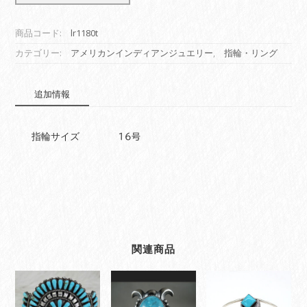
デ
ィ
商品コード:
lr1180t
ア
ン
カテゴリー:
アメリカンインディアンジュエリー
,
指輪・リング
ジ
ュ
追加情報
エ
リ
ー
指輪サイズ
16号
リ
ン
グ
指
輪
ネ
イ
テ
関連商品
ィ
ブ
ア
メ