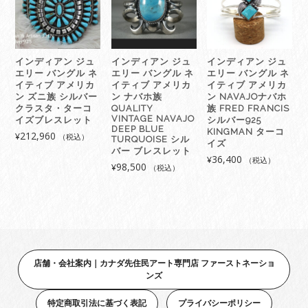
リ
カ
ン
NAVAJO
インディアン ジュ
インディアン ジュ
インディアン ジュ
ナ
エリー バングル ネ
エリー バングル ネ
エリー バングル ネ
バ
イティブ アメリカ
イティブ アメリカ
イティブ アメリカ
ホ
ン ズニ族 シルバー
ン ナバホ族
ン NAVAJOナバホ
族
クラスタ・ターコ
QUALITY
族 FRED FRANCIS
VINTAGE NAVAJO
イズブレスレット
シルバー925
Rita
DEEP BLUE
KINGMAN ターコ
212,960
Dawes
¥
（税込）
TURQUOISE シル
イズ
シ
バー ブレスレット
36,400
¥
（税込）
ル
98,500
¥
（税込）
バ
ー
925
タ
ー
コ
店舗・会社案内｜カナダ先住民アート専門店 ファーストネーショ
イ
ンズ
ズ
ス
特定商取引法に基づく表記
プライバシーポリシー