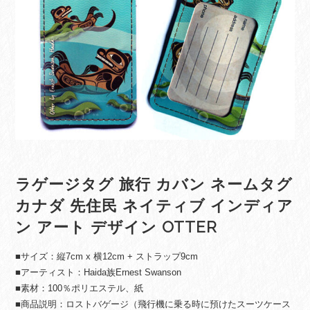
ラゲージタグ 旅行 カバン ネームタグ
カナダ 先住民 ネイティブ インディア
ン アート デザイン OTTER
■サイズ：縦7cm x 横12cm + ストラップ9cm
■アーティスト：Haida族Ernest Swanson
■素材：100％ポリエステル、紙
■商品説明：ロストバゲージ（飛行機に乗る時に預けたスーツケース