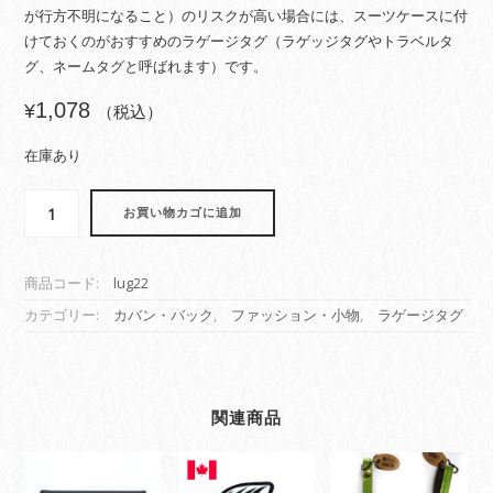
が行方不明になること）のリスクが高い場合には、スーツケースに付
けておくのがおすすめのラゲージタグ（ラゲッジタグやトラベルタ
グ、ネームタグと呼ばれます）です。
1,078
¥
（税込）
在庫あり
ラ
お買い物カゴに追加
ゲ
ー
ジ
商品コード:
lug22
タ
グ
カテゴリー:
カバン・バック
,
ファッション・小物
,
ラゲージタグ
旅
行
カ
バ
関連商品
ン
ネ
ー