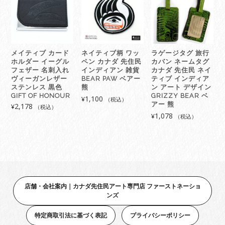
ム
タ
グ
カ
ナ
メイティブ カード
ネイティブ柄 ワッ
ラゲージタグ 旅行
ダ
ホルダー イーグル
ペン カナダ 先住民
カバン ネームタグ
先
フェザー 名刺入れ
インディアン 雑貨
カナダ 先住民 ネイ
住
ヴィーガンレザー
BEAR PAW ベアー
ティブ インディア
民
ステンレス 黒色
熊
ン アート デザイン
GIFT OF HONOUR
GRIZZY BEAR ベ
ネ
1,100
¥
（税込）
アー 熊
2,178
¥
（税込）
イ
1,078
¥
（税込）
テ
ィ
ブ
イ
ン
デ
ィ
店舗・会社案内｜カナダ先住民アート専門店 ファーストネーショ
ア
ンズ
ン
ア
特定商取引法に基づく表記
プライバシーポリシー
ー