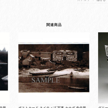
グ
カ
ー
ド
関連商品
メ
ッ
セ
ー
ジ
カ
ー
ド
カ
ナ
ダ
先
住
民
ネ
イ
テ
先住民
ポストカード ネイティブ 写真 カナダ 先住民
グリー