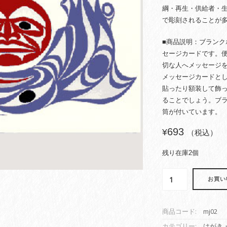
綱・再生・供給者・
で彫刻されることが
■商品説明：ブラン
セージカードです。
切な人へメッセージ
メッセージカードと
貼ったり額装して飾
ることでしょう。ブ
筒が付いています。
693
¥
（税込）
残り在庫2個
グ
お買い
リ
ー
テ
商品コード:
mj02
ィ
ン
カテゴリー:
はがき