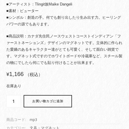
■アーティスト：Tlingit族Maike Dangeli
■素材：ピューター
■シンボル：創造の手。何でも創り出したり生み出す力。ヒーリング
パワーの源でもあります。
■商品説明：カナダ先住民ノースウェストコーストインディアン「フ
ァーストネーションズ」デザインのマグネットです。立体的に作られ
た愛嬌のあるキャラクター達がとても可愛く、そして面白い雑貨で
す。マグネット式ですのでホワイトボードや冷蔵庫など、スチール製
の物にでしたら何にでも貼り付けることが出来ます。
1,166
¥
（税込）
在庫あり
ピ
お買い物カゴに追加
ュ
ー
タ
商品コード:
mp3
ー
マ
カテゴリー:
文具・マグネット