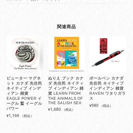
グ
ネ
ッ
ト
関連商品
カ
ナ
ダ
先
住
民
ネ
イ
ピューター マグネ
ぬりえ ブック カナ
ボールペン カナダ
テ
ット カナダ 先住民
ダ 先住民 ネイティ
先住民 ネイティブ
ィ
ネイティブ インデ
ブ インディアン 雑
インディアン 雑貨
ブ
ィアン 雑貨
貨 LEARN FROM
RAVEN ワタリガラ
イ
EAGLE POWER イ
THE ANIMALS OF
ス
THE SALISH SEA
ーグル 鷲 イーグル
ン
980
¥
（税込）
パワー
1,680
¥
（税込）
デ
1,166
¥
（税込）
ィ
ア
ン