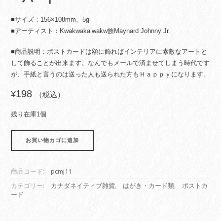
■サイズ：156×108mm、5g
■アーティスト：Kwakwaka’wakw族Maynard Johnny Jr.
■商品説明：ポストカードは額に飾ればインテリアに素敵なアートと
して飾ることが出来ます。なんでもメールで済ませてしまう時代です
が、手紙と言うのは送った人も送られた方もＨａｐｐｙになります。
198
¥
（税込）
残り在庫1個
ポ
お買い物カゴに追加
ス
ト
カ
商品コード:
pcmj11
ー
ド
カテゴリー:
カナダネイティブ雑貨
,
はがき・カード類
,
ポストカ
ード
ネ
イ
テ