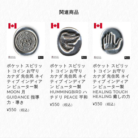
ィ
ブ
関連商品
ア
ー
ト
イ
ラ
ス
ト
デ
ポケット スピリッ
ポケット スピリッ
ポケット スピリッ
ザ
ト コイン お守り
ト コイン お守り
ト コイン お守り
イ
カナダ 先住民 ネイ
カナダ 先住民 ネイ
カナダ 先住民 ネイ
ン
ティブ インディア
ティブ インディア
ティブ インディア
ン ピューター製
ン ピューター製
ン ピューター製
カ
MOON 月
HUMMINGBIRD ハ
HEALING TOUCH
ナ
HEALING 癒しの力
GUIDANCE 指導
チドリ PEACE 平和
ダ
力・導き
550
550
¥
¥
（税込）
（税込）
先
550
¥
（税込）
住
民
イ
ン