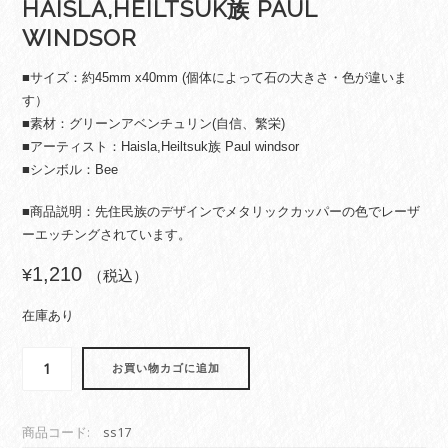
HAISLA,HEILTSUK族 PAUL
WINDSOR
■サイズ：約45mm x40mm (個体によって石の大きさ・色が違いま
す）
■素材：グリーンアベンチュリン(自信、繁栄)
■アーティスト：Haisla,Heiltsuk族 Paul windsor
■シンボル：Bee
■商品説明：先住民族のデザインでメタリックカッパーの色でレーザ
ーエッチングされています。
1,210
¥
（税込）
在庫あり
カ
お買い物カゴに追加
ナ
ダ
先
商品コード:
ss17
住