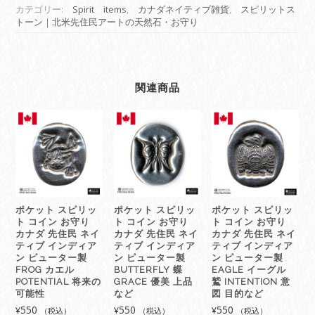
民
カテゴリー:
Spirit items
,
カナダネイティブ雑貨
,
スピリットス
トーン｜北米先住民アートの天然石・お守り
ス
ピ
リ
ッ
ト
関連商品
パ
ワ
ー
ス
ト
ー
ン
天
ポケット スピリッ
ポケット スピリッ
ポケット スピリッ
然
ト コイン お守り
ト コイン お守り
ト コイン お守り
石
カナダ 先住民 ネイ
カナダ 先住民 ネイ
カナダ 先住民 ネイ
ネ
ティブ インディア
ティブ インディア
ティブ インディア
ン ピューター製
ン ピューター製
ン ピューター製
イ
FROG カエル
BUTTERFLY 蝶
EAGLE イーグル
テ
POTENTIAL 将来の
GRACE 優美 上品
鷲 INTENTION 意
ィ
可能性
など
図 目的など
ブ
550
550
550
¥
¥
¥
（税込）
（税込）
（税込）