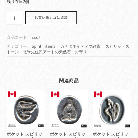
残り在庫2個
カ
お買い物カゴに追加
ナ
ダ
先
商品コード:
ssc7
住
民
カテゴリー:
Spirit items
,
カナダネイティブ雑貨
,
スピリットス
トーン｜北米先住民アートの天然石・お守り
ス
ピ
リ
ッ
ト
関連商品
パ
ワ
ー
ス
ト
ー
ン
天
ポケット スピリッ
ポケット スピリッ
ポケット スピリッ
然