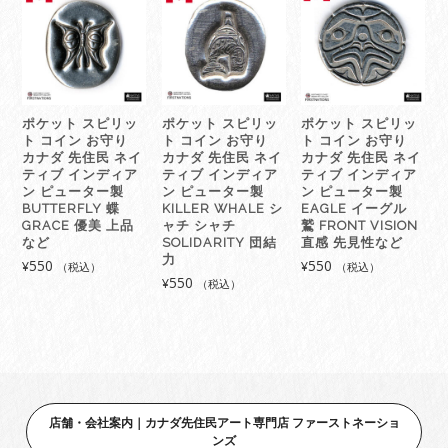
住
民
ネ
イ
テ
ィ
ポケット スピリッ
ポケット スピリッ
ポケット スピリッ
ブ
ト コイン お守り
ト コイン お守り
ト コイン お守り
イ
カナダ 先住民 ネイ
カナダ 先住民 ネイ
カナダ 先住民 ネイ
ン
ティブ インディア
ティブ インディア
ティブ インディア
デ
ン ピューター製
ン ピューター製
ン ピューター製
BUTTERFLY 蝶
KILLER WHALE シ
EAGLE イーグル
ィ
GRACE 優美 上品
ャチ シャチ
鷲 FRONT VISION
ア
など
SOLIDARITY 団結
直感 先見性など
ン
力
550
550
¥
¥
（税込）
（税込）
雑
550
¥
（税込）
貨
HALIBUT
個
店舗・会社案内｜カナダ先住民アート専門店 ファーストネーショ
ンズ