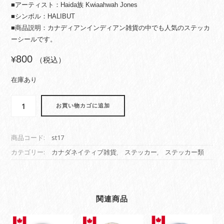
■アーティスト：Haida族 Kwiaahwah Jones
■シンボル：HALIBUT
■商品説明：カナディアンインディアン雑貨の中でも人気のステッカ
ーシールです。
800
¥
（税込）
在庫あり
ス
お買い物カゴに追加
テ
ッ
カ
商品コード:
st17
ー
シ
カテゴリー:
カナダネイティブ雑貨
,
ステッカー
,
ステッカー類
ー
ル
カ
ナ
関連商品
ダ
先