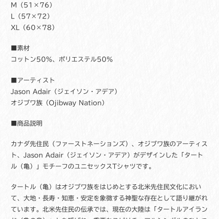
メ
M（51×76）
ン
L（57×72）
ズ
XL（60×78）
カ
ナ
■素材
ダ
コットン50％、ポリエステル50％
先
住
■アーティスト
民
Jason Adair（ジェイソン・アデア）
ネ
イ
オジブワ族（Ojibway Nation）
テ
ィ
■商品説明
ブ
デ
カナダ先住民（ファーストネーションズ）、オジブワ族のアーティス
ザ
ト、Jason Adair（ジェイソン・アデア）がデザインした「タート
イ
ル（亀）」モチーフのユニセックスTシャツです。
ン
Turtle
タートル（亀）はオジブワ族をはじめとする北米先住民文化におい
カ
て、大地・長寿・知恵・安定を象徴する神聖な存在として語り継がれ
メ
ています。北米先住民の伝承では、現在の大陸は「タートルアイラン
ヘ