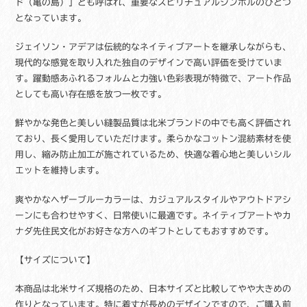
ド（亀の島）」とも呼ばれ、重要なスピリチュアルシンボルのひとつ
ザ
となっています。
ー
ブ
ジェイソン・アデアは伝統的なネイティブアートを継承しながらも、
ル
現代的な感覚を取り入れた独自のデザインで高い評価を受けていま
ー
す。躍動感あふれるフォルムと力強い色彩表現が特徴で、アート作品
S-
としても高い存在感を放つ一枚です。
XL
テ
鮮やかな発色と美しい縫製品質は北米ブランドの中でも高く評価され
ィ
ー
ており、長く愛用していただけます。柔らかなコットン混紡素材を使
シ
用し、縮み防止加工が施されているため、快適な着心地と美しいシル
ャ
エットを維持します。
ツ
個
爽やかなヘザーブルーカラーは、カジュアルスタイルやアウトドアシ
ーンにも合わせやすく、日常使いに最適です。ネイティブアートやカ
ナダ先住民文化がお好きな方へのギフトとしてもおすすめです。
【サイズについて】
本商品は北米サイズ規格のため、日本サイズと比較してやや大きめの
作りとなっています。特に着丈が長めのデザインですので、ご購入前