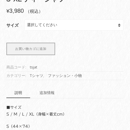
3,980
¥
（税込）
サイズ
イ
お買い物カゴに追加
ン
デ
ィ
商品コード:
tsjat
ア
ン
カテゴリー:
Tシャツ
,
ファッション・小物
ア
ー
説明
追加情報
ト
T
シ
■サイズ
ャ
S / M / L / XL（身幅×着丈cm）
ツ
MENS
S（44×74）