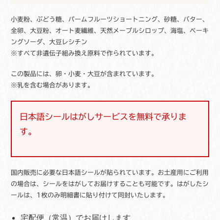
菓
子
小麦粉、ぶどう糖、パームフルーツショートニング、砂糖、バター、
ギ
全卵、大豆粉、オート麦繊維、天然メープルシロップ、海塩、ベーキ
フ
ングソーダ、大豆レシチン
ト
※すべて非遺伝子組み換え原料で作られています。
個
この製品には、卵・小麦・大豆が含まれています。
※乳を含む場合があります。
日本語シールはがしサービスを無料で承りま
す。
国内販売に必要な日本語シールが貼られています。お土産用にご利用
の場合は、シールをはがしてお届けすることも可能です。はがしたシ
ールは、1枚のみ明細書に貼り付けて同封いたします。
宅配便（常温）でお届けします