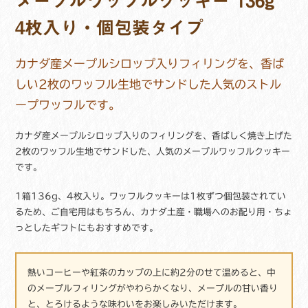
メープルワッフルクッキー 136g
ー
136g
4枚入り・個包装タイプ
4
枚
入
カナダ産メープルシロップ入りフィリングを、香ば
り
しい2枚のワッフル生地でサンドした人気のストル
単
ープワッフルです。
品
メ
ー
カナダ産メープルシロップ入りのフィリングを、香ばしく焼き上げた
プ
2枚のワッフル生地でサンドした、人気のメープルワッフルクッキー
ル
です。
シ
ロ
1箱136g、4枚入り。ワッフルクッキーは1枚ずつ個包装されてい
ッ
るため、ご自宅用はもちろん、カナダ土産・職場へのお配り用・ちょ
プ
っとしたギフトにもおすすめです。
入
り
ス
熱いコーヒーや紅茶のカップの上に約2分のせて温めると、中
ト
のメープルフィリングがやわらかくなり、メープルの甘い香り
ロ
と、とろけるような味わいをお楽しみいただけます。