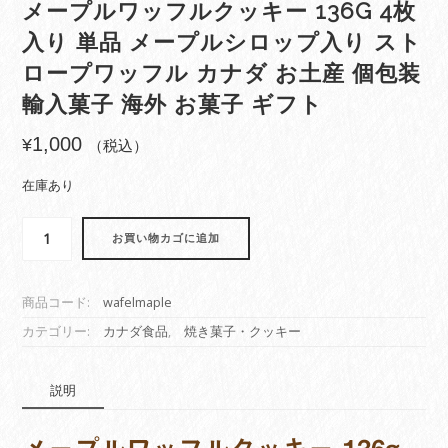
メープルワッフルクッキー 136G 4枚
入り 単品 メープルシロップ入り スト
ロープワッフル カナダ お土産 個包装
輸入菓子 海外 お菓子 ギフト
1,000
¥
（税込）
在庫あり
メ
お買い物カゴに追加
ー
プ
ル
商品コード:
wafelmaple
ワ
ッ
カテゴリー:
カナダ食品
,
焼き菓子・クッキー
フ
ル
説明
ク
ッ
キ