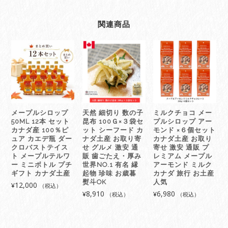
関連商品
メープルシロップ
天然 細切り 数の子
ミルクチョコ メー
50ML 12本 セット
昆布 100Ｇ×３袋セ
プルシロップ アー
カナダ産 100％ピ
ット シーフード カ
モンド ×６個セット
ュア カエデ瓶 ダー
ナダ土産 お取り寄
カナダ土産 お取り
クロバストテイス
せ グルメ 激安 通
寄せ 激安 通販 プ
ト メープルテルワ
販 歯ごたえ・厚み
レミアム メープル
ー ミニボトル プチ
世界NO.1 有名 縁
アーモンド ミルク
ギフト カナダ土産
起物 珍味 お歳暮
カナダ 旅行 お土産
熨斗OK
人気
12,000
¥
（税込）
8,910
6,980
¥
¥
（税込）
（税込）