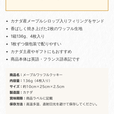
ー
プ
ワ
ッ
カナダ産メープルシロップ入りフィリングをサンド
フ
ル
香ばしく焼き上げた2枚のワッフル生地
カ
1箱136g、4枚入り
ナ
ダ
1枚ずつ個包装で配りやすい
お
カナダ土産やギフトにもおすすめ
土
商品本体は英語・フランス語表記です
産
個
包
装
商品名：
メープルワッフルクッキー
輸
内容量：
136g（4枚入り）
入
サイズ：
約10cm×25cm×2.5cm
菓
製造国：
カナダ
子
賞味期限：
商品ラベルに記載
海
保存方法：
高温多湿、直射日光を避けて保存してください。
外
お