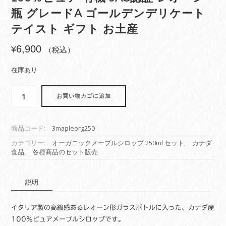
瓶 グレードA ゴールデンデリケート
テイスト ギフト お土産
6,900
¥
（税込）
在庫あり
メ
お買い物カゴに追加
ー
プ
ル
商品コード:
3mapleorg250
シ
ロ
カテゴリー:
オーガニックメープルシロップ 250ml セット
,
カナダ
食品
,
各種商品のセット販売
ッ
プ
オ
説明
ー
ガ
ニ
イタリア製の高級感あるレオーン形ガラスボトルに入った、カナダ産
ッ
100％ピュアメープルシロップです。