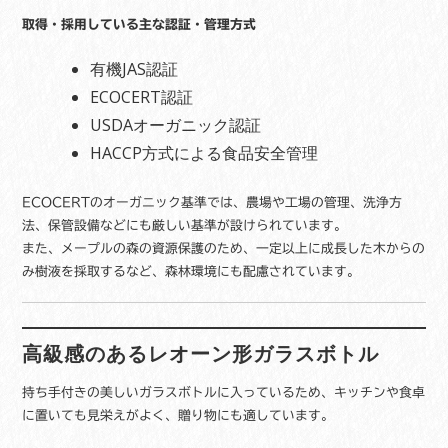
ス
取得・採用している主な認証・管理方式
ト
ギ
有機JAS認証
フ
ト
ECOCERT認証
お
USDAオーガニック認証
土
HACCP方式による食品安全管理
産
個
ECOCERTのオーガニック基準では、農場や工場の管理、洗浄方
法、保管設備などにも厳しい基準が設けられています。
また、メープルの森の資源保護のため、一定以上に成長した木からの
み樹液を採取するなど、森林環境にも配慮されています。
高級感のあるレオーン形ガラスボトル
持ち手付きの美しいガラスボトルに入っているため、キッチンや食卓
に置いても見栄えがよく、贈り物にも適しています。