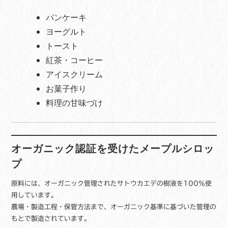
オ
パンケーキ
ー
ン
ヨーグルト
瓶
トースト
グ
紅茶・コーヒー
レ
ー
アイスクリーム
ド
お菓子作り
A
料理の甘味づけ
ゴ
ー
ル
デ
オーガニック認証を受けたメープルシロッ
ン
デ
プ
リ
ケ
原料には、オーガニック管理されたサトウカエデの樹液を100％使
ー
用しています。
ト
農場・製造工程・保管方法まで、オーガニック基準に基づいた管理の
テ
もとで製造されています。
イ