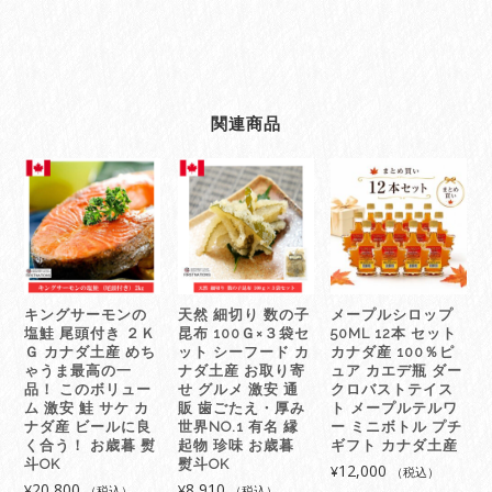
関連商品
キングサーモンの
天然 細切り 数の子
メープルシロップ
塩鮭 尾頭付き ２Ｋ
昆布 100Ｇ×３袋セ
50ML 12本 セット
Ｇ カナダ土産 めち
ット シーフード カ
カナダ産 100％ピ
ゃうま最高の一
ナダ土産 お取り寄
ュア カエデ瓶 ダー
品！ このボリュー
せ グルメ 激安 通
クロバストテイス
ム 激安 鮭 サケ カ
販 歯ごたえ・厚み
ト メープルテルワ
ナダ産 ビールに良
世界NO.1 有名 縁
ー ミニボトル プチ
く合う！ お歳暮 熨
起物 珍味 お歳暮
ギフト カナダ土産
斗OK
熨斗OK
12,000
¥
（税込）
20,800
8,910
¥
¥
（税込）
（税込）