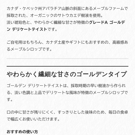
ク
330g
カナダ・ケベック州アパラチア山脈の斜面にあるメープルファームで
250ml
採取された、オーガニックのサトウカエデ樹液を使用。
3
淡い琥珀色と、やわらかく繊細な甘さが特徴の
グレードA ゴールデ
本
ン デリケートテイスト
です。
セ
ッ
ご自宅用はもちろん、カナダ土産やギフトにもおすすめの、高級感あ
ト
るメープルシロップです。
カ
ナ
ダ
産
やわらかく繊細な甘さのゴールデンタイプ
100％
ピ
ゴールデン デリケートテイストは、採取時期の早い樹液から作られ
ュ
る、淡い色調と上品でデリケートな風味が特徴のメープルシロップで
ア
す。
有
機
口の中に甘さが残りにくく、すっきりとした後味のため、毎日の食卓
JAS
で幅広くお使いいただけます。
認
証
おすすめの使い方
レ