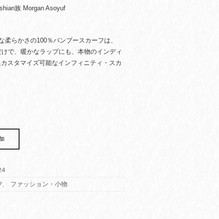
an族 Morgan Asoyuf
な柔らかさの100％バンブースカーフは、
だけで、暖かなラップにも、本物のインディ
限カスタマイズ可能なインフィニティ・スカ
。
加
24
フ
,
ファッション・小物