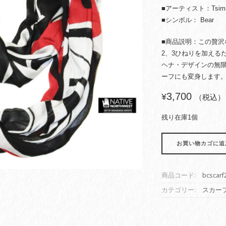
■アーティスト：Tsimshi
■シンボル： Bear
■商品説明：この贅沢
2、3ひねりを加える
ヘナ・デザインの無
ーフにも変身します
3,700
¥
（税込）
残り在庫1個
サ
お買い物カゴに追
ー
ク
ル
商品コード:
bcscarf
ス
カ
カテゴリー:
スカー
ー
フ
Circle