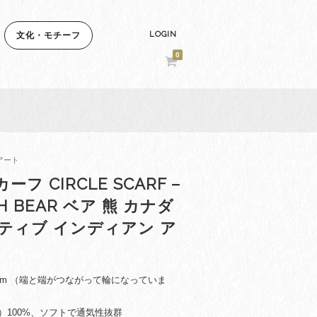
LOGIN
文化・モチーフ
0
 アート
フ CIRCLE SCARF –
CH BEAR ベア 熊 カナダ
ティブ インディアン ア
4cm （端と端がつながって輪になっていま
）100%、ソフトで通気性抜群