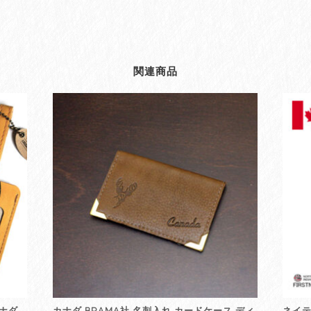
Scarf
-
Matriarch
Bear
ベ
関連商品
ア
熊
カ
ナ
ダ
先
住
民
ネ
イ
テ
ィ
ブ
イ
ン
デ
カナダ
カナダ BRAMA社 名刺入れ カードケース ディ
ネイテ