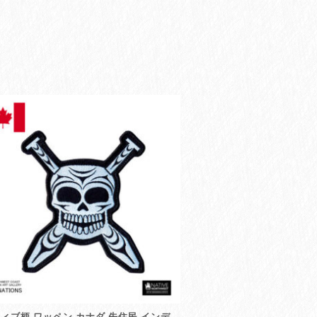
ィブ柄 ワッペン カナダ 先住民 インデ