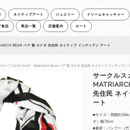
E
ネイティブアート
ジュエリー
ドリームキャッチャー
ダ食品
商品一覧
店舗案内
カート
TRIARCH BEAR ベア 熊 カナダ 先住民 ネイティブ インディアン アート
カーフ Circle Scarf – Matriarch Bear ベア 熊 カナダ 先住民 ネイティブ インディアン
サークルスカー
MATRIAR
先住民 ネイ
ート
■サイズ：周囲約18
す）幅70cm
■素材：バンブー（竹