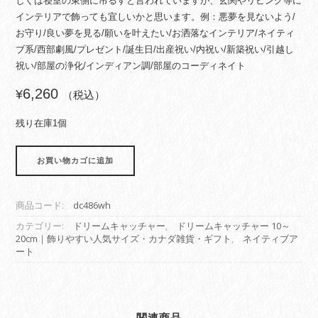
しくは寝室の東側に吊るすと言われていますが、玄関やリビング等に
インテリアで飾っても宜しいかと思います。例：悪夢を見ないよう/
お守り/良い夢を見る/願いを叶えたい/お洒落なインテリア/ネイティ
ブ系/西部劇風/プレゼント/誕生日/出産祝い/内祝い/新築祝い/引越し
祝い/部屋の浄化/インディアン調/部屋のコーディネイト
6,260
¥
（税込）
残り在庫1個
ド
お買い物カゴに追加
リ
ー
ム
商品コード:
dc486wh
キ
ャ
カテゴリー:
ドリームキャッチャー
,
ドリームキャッチャー 10～
20cm｜飾りやすい人気サイズ・カナダ雑貨・ギフト
,
ネイティブア
ッ
ート
チ
ャ
ー
本
物
関連商品