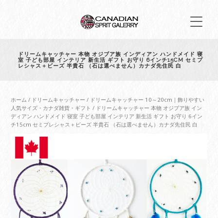
ドリームキャッチャー 本物 オジブア族 インディアン ハンドメイド 寝
室 子ども部屋 インテリア 新生活 ギフト お守り 6インチ15CM セミプ
レシャス＋ビーズ 半貴石 （石は選べません）カナダ先住民 白
ホーム
/
ドリームキャッチャー
/
ドリームキャッチャー 10～20cm｜飾りやすい
人気サイズ・カナダ雑貨・ギフト
/ ドリームキャッチャー 本物 オジブア族 イン
ディアン ハンドメイド 寝室 子ども部屋 インテリア 新生活 ギフト お守り 6イン
チ15cm セミプレシャス＋ビーズ 半貴石 （石は選べません）カナダ先住民 白