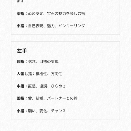
ます
薬指：
心の安定、宝石の魅力を楽しむ指
小指：
自己表現、魅力、ピンキーリング
左手
親指：
信念、目標の実現
人差し指：
積極性、方向性
中指：
直感、協調、ひらめき
薬指：
愛、結婚、パートナーとの絆
小指：
願い、変化、チャンス