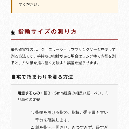
てください。
指輪サイズの測り方
最も確実なのは、ジュエリーショップでリングゲージを使って
測る方法です。手持ちの指輪がある場合はリング棒で内径を測
ると、糸や紙を指へ巻く方法より誤差を減らせます。
自宅で指まわりを測る方法
用意するもの：
幅3～5mm程度の細長い紙、ペン、ミ
リ単位の定規
指輪を着ける指の、指輪が通る最も太い
部分を確認します。
紙を指へ一周させ、きつすぎず、緩すぎ