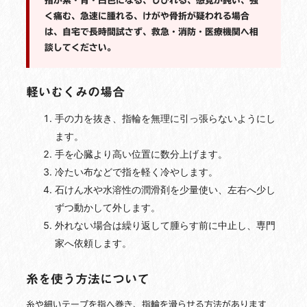
指が紫・青・白色になる、しびれる、感覚が鈍い、強
く痛む、急速に腫れる、けがや骨折が疑われる場合
は、自宅で長時間試さず、救急・消防・医療機関へ相
談してください。
軽いむくみの場合
手の力を抜き、指輪を無理に引っ張らないようにし
ます。
手を心臓より高い位置に数分上げます。
冷たい布などで指を軽く冷やします。
石けん水や水溶性の潤滑剤を少量使い、左右へ少し
ずつ動かして外します。
外れない場合は繰り返して腫らす前に中止し、専門
家へ依頼します。
糸を使う方法について
糸や細いテープを指へ巻き、指輪を滑らせる方法があります