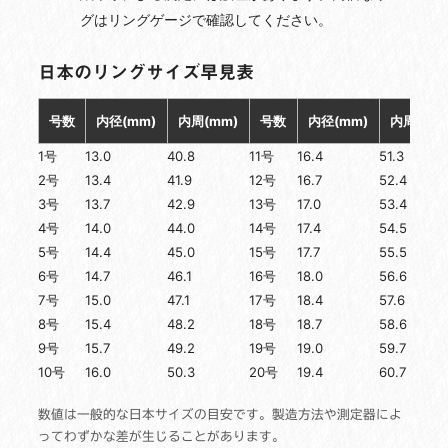
グはリングゲージで確認してください。
日本のリングサイズ早見表
号数
内径(mm)
内周(mm)
号数
内径(mm)
内周(mm
1号
13.0
40.8
11号
16.4
51.3
2号
13.4
41.9
12号
16.7
52.4
3号
13.7
42.9
13号
17.0
53.4
4号
14.0
44.0
14号
17.4
54.5
5号
14.4
45.0
15号
17.7
55.5
6号
14.7
46.1
16号
18.0
56.6
7号
15.0
47.1
17号
18.4
57.6
8号
15.4
48.2
18号
18.7
58.6
9号
15.7
49.2
19号
19.0
59.7
10号
16.0
50.3
20号
19.4
60.7
数値は一般的な日本サイズの目安です。製造方法や測定器によ
ってわずかな差が生じることがあります。