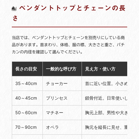
ペンダントトップとチェーンの長
さ
当店では、ペンダントトップとチェーンを別売りにしている商
品があります。首まわり、体格、服の襟、大きさと重さ、バチ
カンの内径を確認して選んでください。
長さの目安
一般的な呼び方
見え方・使い方
35～40cm
チョーカー
首に近い位置。小さめトッ
40～45cm
プリンセス
鎖骨付近。日常使いしやす
50～60cm
マチネー
胸元上部。男性や大きめト
70～90cm
オペラ
胸元を縦長に見せ、重ね着