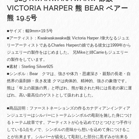
VICTORIA HARPER 熊 BEAR ベアー
熊 19.5号
■サイズ：幅9mm×19.5号
■アーティスト：Kwakwakawakw族 Victoria Harper /偉大なるジュエ
リーアーティストであるCharles Harperの娘である彼女は1999年から
ジュエリーの製作をはじめました。 兄Mikeと姉Carrieもジュエリー
の製作をしています。
■素材：Sterling Silver925
■シンボル：Bear クマは、強さや体力・思慮深さ・親類の長老・自
然界の薬剤師・良き友達 クマは肉体的、精神的、強さの象徴です。
熊は「年上の親族の男」と呼ばれ、熊が殺された時には長老の家に運
ばれ、高い最高位のゲストとして扱われました。
■商品説明：ファーストネーションズの作るカナディアンインディア
ンジュエリーはシルバーにトーテムシンボルの彫刻を施した身につけ
るトーテム紋章です。アーティストが心を込めてひとつひとつ手作り
している1点モノで、シンボルの意味から想いを込めて身につけるこ
とが出来ます。シルバーが硫化して彫刻した部分に黒ずみが出来る