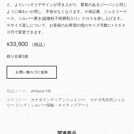
と、よりいっそうデザインが浮き上がり、愛着のあるジーパンと同じ
ように味わいが増し、手放せなくなります。※保証書、ジュエリーケ
ース、シルバー磨き(超微粒子研磨剤入り）クロスを差し上げます。
※サイズ直しについて、お客様のお希望の指のサイズ号数に+３５０
０円で変更できます。
33,900
¥
（税込）
残り在庫1個
カ
お買い物カゴに追加
ナ
ダ
イ
商品コード:
vhrbear195
ン
デ
カテゴリー:
カナダインディアンジュエリー
,
カナダ先住民ジュエ
リー リング｜シルバー指輪・ネイティブアート
ィ
ア
ン
ジ
ュ
関連商品