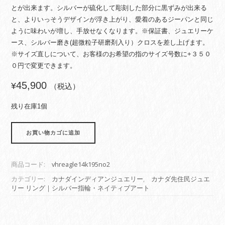
とが出来ます。シルバーが硫化して彫刻した部分に黒ずみが出来る
と、よりいっそうデザインが浮き上がり、愛着のあるジーパンと同じ
ように味わいが増し、手放せなくなります。※保証書、ジュエリーケ
ース、シルバー磨き(超微粒子研磨剤入り）クロスを差し上げます。
※サイズ直しについて、お客様のお希望の指のサイズ号数に+３５０
０円で変更できます。
45,900
¥
（税込）
残り在庫1個
カ
お買い物カゴに追加
ナ
ダ
イ
商品コード:
vhreagle14k195no2
ン
デ
カテゴリー:
カナダインディアンジュエリー
,
カナダ先住民ジュエ
リー リング｜シルバー指輪・ネイティブアート
ィ
ア
ン
ジ