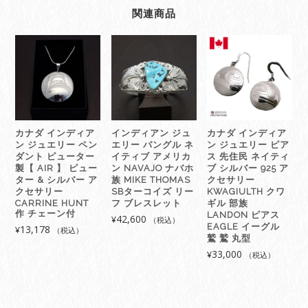
ュ
関連商品
エ
リ
ー
リ
ン
グ
指
輪
カナダ インディア
インディアン ジュ
カナダ インディア
先
ン ジュエリー ペン
エリー バングル ネ
ン ジュエリー ピア
住
ダント ピューター
イティブ アメリカ
ス 先住民 ネイティ
民
製【 AIR 】 ピュー
ン NAVAJO ナバホ
ブ シルバー 925 ア
ター & シルバー ア
族 MIKE THOMAS
クセサリー
ネ
クセサリー
SBターコイズ リー
KWAGIULTH クワ
イ
CARRINE HUNT
フ ブレスレット
ギル 部族
テ
作 チェーン付
LANDON ピアス
42,600
¥
（税込）
ィ
EAGLE イーグル
13,178
¥
（税込）
鷲 鷲 丸型
ブ
33,000
¥
14
（税込）
金
＋
シ