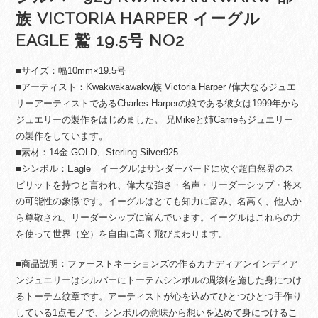
族 VICTORIA HARPER イーグル
EAGLE 鷲 19.5号 NO2
■サイズ：幅10mm×19.5号
■アーティスト：Kwakwakawakw族 Victoria Harper /偉大なるジュエ
リーアーティストであるCharles Harperの娘である彼女は1999年から
ジュエリーの製作をはじめました。 兄Mikeと姉Carrieもジュエリー
の製作をしています。
■素材：14金 GOLD、Sterling Silver925
■シンボル：Eagle イーグルはサンダーバードに次ぐ超自然界のス
ピリットを持つと言われ、偉大な強さ・名声・リーダーシップ・将来
の可能性の象徴です。イーグルはとても知力に富み、名高く、他人か
ら尊敬され、リーダーシップに富んでいます。イーグルはこれらの力
を使って世界（空）を自由に高く飛びまわります。
■商品説明：ファーストネーションズの作るカナディアンインディア
ンジュエリーはシルバーにトーテムシンボルの彫刻を施した身につけ
るトーテム紋章です。アーティストが心を込めてひとつひとつ手作り
している1点モノで、シンボルの意味から想いを込めて身につけるこ